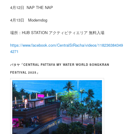
4月12日 NAP THE NAP
4月13日 Moderndog
場所：HUB STATION アクティビティエリア 無料入場
https://www.facebook.com/CentralSiRacha/videos/118236384349
4271
パタヤ「CENTRAL PATTAYA MY WATER WORLD SONGKRAN
FESTIVAL 2025」