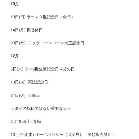
10
月
13日(日) ラーマ９世記念日（命日）
14日(月) 振替休日
23日(水) チュラローンコーン大王記念日
12
月
5日(木) ラマ9世生誕記念日 ※父の日
10日(火) 憲法記念日
31日(火) 大晦日
＜タイの祝日ではない重要な日＞
2月10日(土) 春節
10月17日(木) オーグパンサー（出安居）－酒類販売禁止－