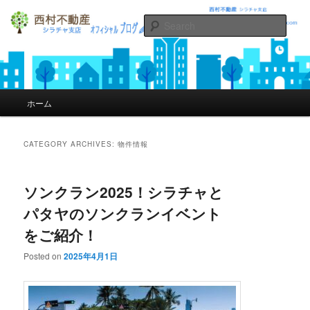
Sear
シラチャの不動産西村不動産オフィ
シャルブログ
Main menu
ホーム
Skip to primary content
Skip to secondary content
CATEGORY ARCHIVES:
物件情報
ソンクラン2025！シラチャと
パタヤのソンクランイベント
をご紹介！
Posted on
2025年4月1日