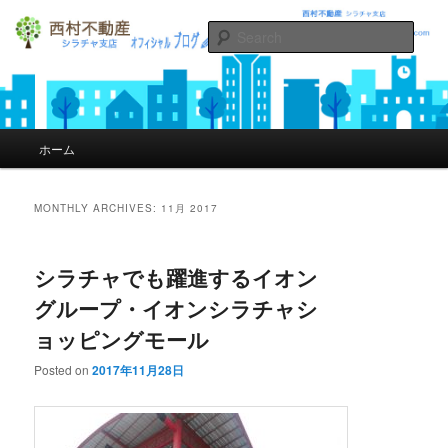
Sear
シラチャの不動産西村不動産オフィ
シャルブログ
Main menu
ホーム
Skip to primary content
Skip to secondary content
MONTHLY ARCHIVES:
11月 2017
シラチャでも躍進するイオン
グループ・イオンシラチャシ
ョッピングモール
Posted on
2017年11月28日