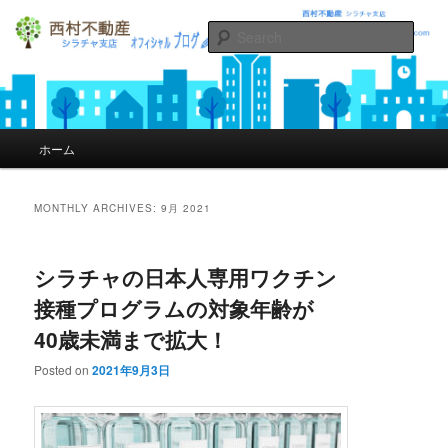
Sear
シラチャの不動産西村不動産オフィ
シャルブログ
Main menu
ホーム
Skip to primary content
Skip to secondary content
MONTHLY ARCHIVES:
9月 2021
シラチャの日本人専用ワクチン
接種プログラムの対象年齢が
40歳未満まで拡大！
Posted on
2021年9月3日