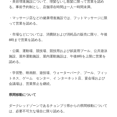
・美容増進施設について、理髪ないし散髪に限って営業を認め
る。事前予約制とし、店舗滞在時間は一人一時間未満。
・マッサージ店などの健康増進施設では、フットマッサージに限
って営業を認める。
・市場などについては、消費財および消耗品の販売に限り、午後
8時まで営業を認める。
・公園、運動場、競技場、競技用および娯楽用プール、公共遊泳
施設、屋外運動施設、屋内運動施設は、午後8時を上限に営業を
認める。
・学習塾、映画館、遊技場、ウォーターパーク、プール、フィッ
トネス、ゲーム センター、イ ンターネット店、宴会場および
会議場は、営業禁止を継続。
県間移動について
ダークレッドゾーンであるチョンブリ県からの県間移動について
は、必要不可欠な場合に限り認める。