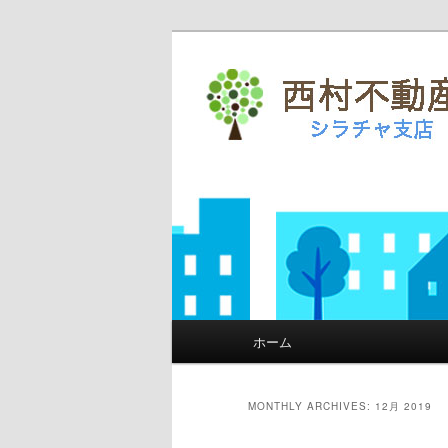
シラチャの不
グ
Main menu
ホーム
Skip to primary content
Skip to secondary content
MONTHLY ARCHIVES:
12月 2019