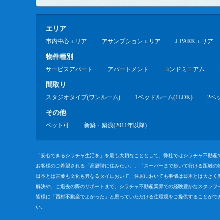
エリア
市内中心エリア
アサンプションエリア
J-PARKエリア
物件種別
サービスアパート
アパートメント
コンドミニアム
間取り
スタジオタイプ(ワンルーム)
1ベッドルーム(1LDK)
2ベ
その他
ペット可
新築・築浅(2011年以降)
「安心できるシラチャ生活を」を最も大切なこととして、弊社ではシラチャ不動産
お客様のご希望される「高層階に住みたい」、「スーパーまで歩いて行ける距離の
日本とは言葉も文化も異なるタイにおいて、住居においても事情は日本とは大きく
解決や、ご退去の際のサポートまで、シラチャ不動産業界での経験豊かなスタッフ
皆様に「西村不動産でよかった」と思っていただける住環境をご提供することがで
い。