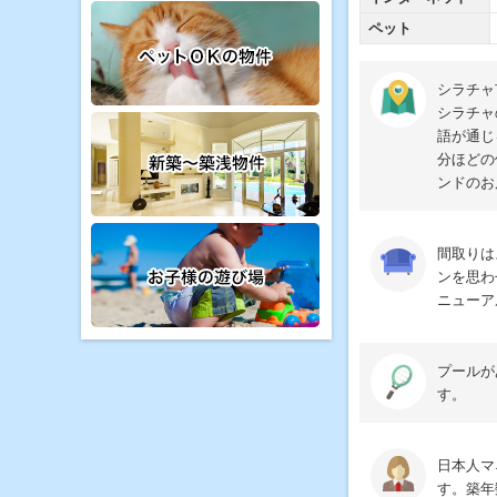
ペット
シラチャ
シラチャ
語が通じ
分ほどの
ンドのお
間取りは
ンを思わ
ニューア
プールが
す。
日本人マ
す。築年