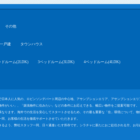
その他
一戸建
タウンハウス
ッドルーム(2LDK)
3ベッドルーム(3LDK)
4ベッドルーム(4LDK)
で日本人に人気の、ロビンソンデパート周辺の中心地、アサンプションエリア、アサンプションエリ
物件がいい」、「築浅物件に住みたい」などの条件にお応えできる、幅広い物件をご提案可能です。
異なります。海外での生活を安心してスタートさせるため、その最も重要な「住」環境について、物
一同、お客様の生活を徹底サポートさせていただきます。
きるよう、弊社スタッフ一同、日々邁進いたす所存です。シラチャに新たにおご赴任される方、お引