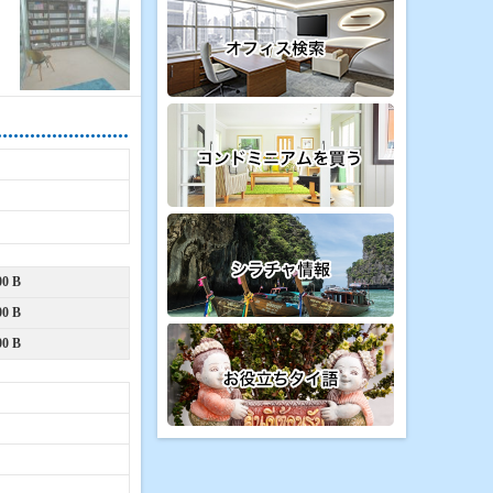
000 B
000 B
000 B