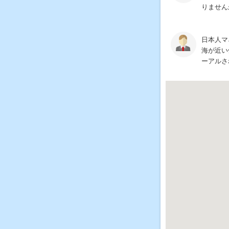
りません
日本人マ
海が近い
ーアルさ