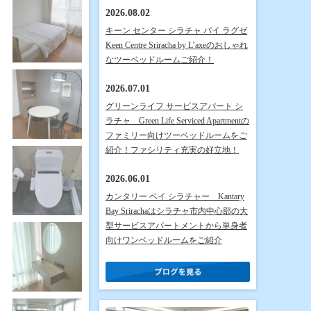
2026.08.02
キーン センター シラチャ バイ ラグゼ
Keen Centre Sriracha by L’axeのおしゃれ
なツーベッドルームご紹介！
2026.07.01
グリーンライフ サービスアパート シ
ラチャ Green Life Serviced Apartmentの
ファミリー向けツーベッドルームをご
紹介！ファシリティ充実の好立地！
2026.06.01
カンタリー ベイ シラチャー Kantary
Bay Srirachaはシラチャ市内中心部の大
型サービスアパートメントから単身者
向けワンベッドルームをご紹介