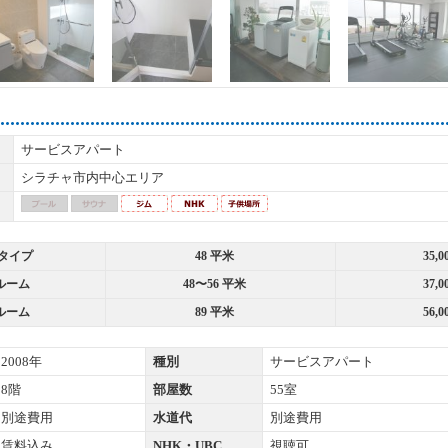
サービスアパート
シラチャ市内中心エリア
タイプ
48 平米
35,
ルーム
48〜56 平米
37,
ルーム
89 平米
56,
2008年
種別
サービスアパート
8階
部屋数
55室
別途費用
水道代
別途費用
賃料込み
NHK・UBC
視聴可