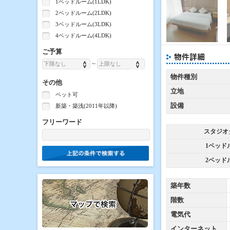
1ベッドルーム(1LDK)
2ベッドルーム(2LDK)
3ベッドルーム(3LDK)
4ベッドルーム(4LDK)
ご予算
~
物件種別
その他
立地
ペット可
設備
新築・築浅(2011年以降)
フリーワード
スタジオ
1ベッド
2ベッド
築年数
階数
電気代
インターネット