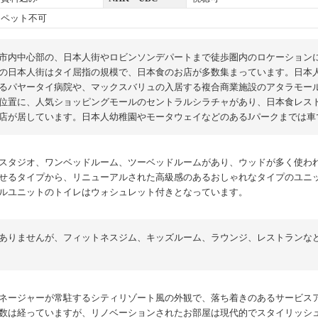
ペット不可
市内中心部の、日本人街やロビンソンデパートまで徒歩圏内のロケーション
の日本人街はタイ屈指の規模で、日本食のお店が多数集まっています。日本
るパヤータイ病院や、マックスバリュの入居する複合商業施設のアタラモー
位置に、人気ショッピングモールのセントラルシラチャがあり、日本食レス
店が居しています。日本人幼稚園やモータウェイなどのあるJパークまでは車
スタジオ、ワンベッドルーム、ツーベッドルームがあり、ウッドが多く使わ
せるタイプから、リニューアルされた高級感のあるおしゃれなタイプのユニ
ルユニットのトイレはウォシュレット付きとなっています。
ありませんが、フィットネスジム、キッズルーム、ラウンジ、レストランな
ネージャーが常駐するシティリゾート風の外観で、落ち着きのあるサービス
数は経っていますが、リノベーションされたお部屋は現代的でスタイリッシ