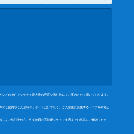
アなどの物件をシラチャ最大級の豊富な物件数にてご案内させて頂いております。
件のご案内やご入居時のサポートだけでなく、ご入居後に発生するトラブル対処と
越しをご検討中の方、先ずは西村不動産シラチャ支店までお気軽にご相談くださ