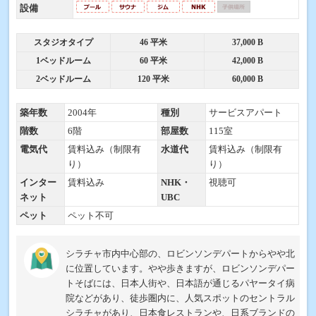
設備
スタジオタイプ
46 平米
37,000 B
1ベッドルーム
60 平米
42,000 B
2ベッドルーム
120 平米
60,000 B
築年数
2004年
種別
サービスアパート
階数
6階
部屋数
115室
電気代
賃料込み（制限有
水道代
賃料込み（制限有
り）
り）
インター
賃料込み
NHK・
視聴可
ネット
UBC
ペット
ペット不可
シラチャ市内中心部の、ロビンソンデパートからやや北
に位置しています。やや歩きますが、ロビンソンデパー
トそばには、日本人街や、日本語が通じるパヤータイ病
院などがあり、徒歩圏内に、人気スポットのセントラル
シラチャがあり、日本食レストランや、日系ブランドの