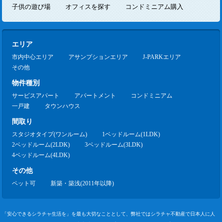
子供の遊び場
オフィスを探す
コンドミニアム購入
エリア
市内中心エリア
アサンプションエリア
J-PARKエリア
その他
物件種別
サービスアパート
アパートメント
コンドミニアム
一戸建
タウンハウス
間取り
スタジオタイプ(ワンルーム)
1ベッドルーム(1LDK)
2ベッドルーム(2LDK)
3ベッドルーム(3LDK)
4ベッドルーム(4LDK)
その他
ペット可
新築・築浅(2011年以降)
「安心できるシラチャ生活を」を最も大切なこととして、弊社ではシラチャ不動産で日本人に人